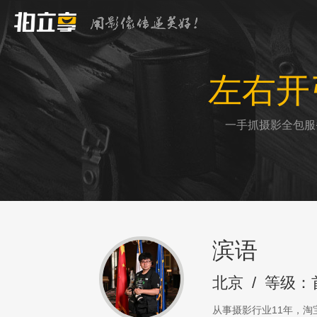
左右开
一手抓摄影全包服
滨语
北京
/
等级：
从事摄影行业11年，