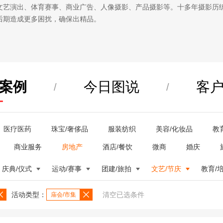
文艺演出、体育赛事、商业广告、人像摄影、产品摄影等。十多年摄影历
后期造成更多困扰，确保出精品。
案例
今日图说
客
/
/
医疗医药
珠宝/奢侈品
服装纺织
美容/化妆品
教
商业服务
房地产
酒店/餐饮
微商
婚庆
庆典/仪式
运动/赛事
团建/旅拍
文艺/节庆
教育/
活动类型：
清空已选条件
庙会/市集