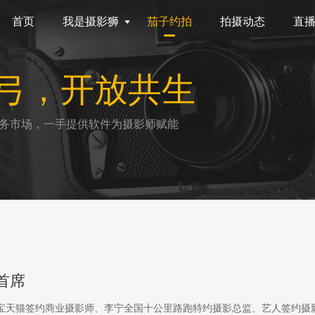
首页
我是摄影狮
茄子约拍
拍摄动态
直
弓，开放共生
务市场，一手提供软件为摄影师赋能
首席
淘宝天猫签约商业摄影师、李宁全国十公里路跑特约摄影总监、艺人签约摄