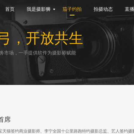
首页
我是摄影狮
茄子约拍
拍摄动态
直
弓，开放共生
务市场，一手提供软件为摄影师赋能
首席
淘宝天猫签约商业摄影师、李宁全国十公里路跑特约摄影总监、艺人签约摄