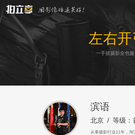
左右开
一手抓摄影全包服
滨语
北京
/
等级：
从事摄影行业11年，