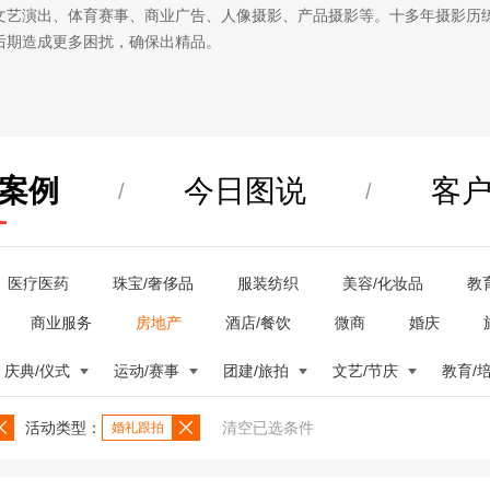
文艺演出、体育赛事、商业广告、人像摄影、产品摄影等。十多年摄影历
后期造成更多困扰，确保出精品。
案例
今日图说
客
/
/
医疗医药
珠宝/奢侈品
服装纺织
美容/化妆品
教
商业服务
房地产
酒店/餐饮
微商
婚庆
庆典/仪式
运动/赛事
团建/旅拍
文艺/节庆
教育/
活动类型：
清空已选条件
婚礼跟拍