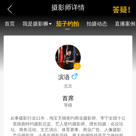
摄影师详情
茄子约拍
首页
我是摄影狮
拍摄动态
直播案例
滨语
北京
首席
等级
从事摄影行业11年，淘宝天猫签约商业摄影师、李宁全国十公
里路跑特约摄影总监、艺人签约摄影师。擅长拍摄：会议论
坛、商务活动、文艺演出、体育赛事、商业广告、人像摄影、
产品摄影等。十多年摄影历练，最大的感悟就是尽力做好前