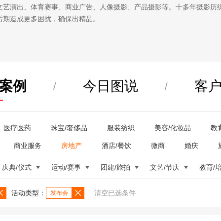
文艺演出、体育赛事、商业广告、人像摄影、产品摄影等。十多年摄影历
后期造成更多困扰，确保出精品。
案例
今日图说
客
/
/
医疗医药
珠宝/奢侈品
服装纺织
美容/化妆品
教
商业服务
房地产
酒店/餐饮
微商
婚庆
庆典/仪式
运动/赛事
团建/旅拍
文艺/节庆
教育/
活动类型：
清空已选条件
发布会