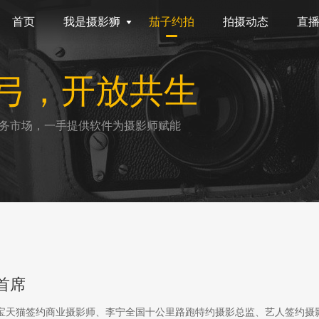
首页
我是摄影狮
茄子约拍
拍摄动态
直
弓，开放共生
务市场，一手提供软件为摄影师赋能
首席
淘宝天猫签约商业摄影师、李宁全国十公里路跑特约摄影总监、艺人签约摄