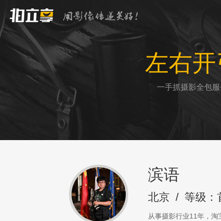
左右开
一手抓摄影全包服
滨语
北京
/
等级：
从事摄影行业11年，