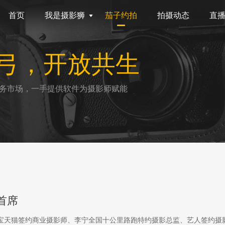
首页
我是摄影狮
茄子约拍
拍摄动态
直
弓，开放共生
务市场，一手提供软件为摄影师赋能
首席
淘宝天猫签约商业摄影师、李宁全国十公里路跑特约摄影总监、艺人签约摄