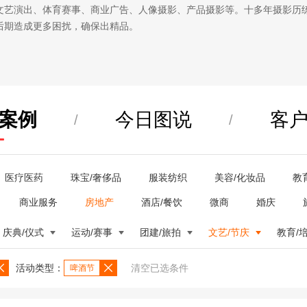
文艺演出、体育赛事、商业广告、人像摄影、产品摄影等。十多年摄影历
后期造成更多困扰，确保出精品。
案例
今日图说
客
/
/
医疗医药
珠宝/奢侈品
服装纺织
美容/化妆品
教
商业服务
房地产
酒店/餐饮
微商
婚庆
庆典/仪式
运动/赛事
团建/旅拍
文艺/节庆
教育/
活动类型：
清空已选条件
啤酒节