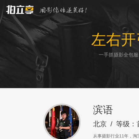
左右开
一手抓摄影全包服
滨语
北京
/
等级：
从事摄影行业11年，