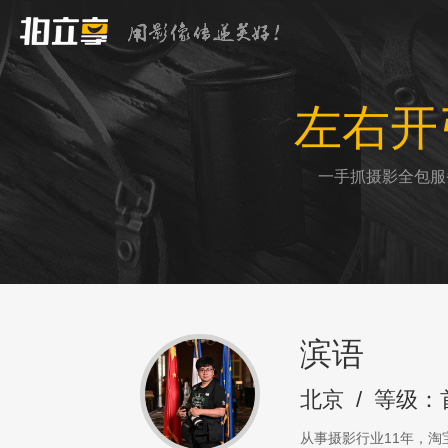
左右开
一手抓摄影全包服
滨语
北京
/
等级：
从事摄影行业11年，