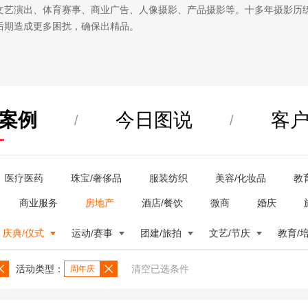
文艺演出、体育赛事、商业广告、人像摄影、产品摄影等。十多年摄影历
后期造成更多困扰，确保出精品。
案例
今日图说
客
/
/
医疗医药
珠宝/奢侈品
服装纺织
美容/化妆品
教
商业服务
房地产
酒店/餐饮
微商
婚庆
庆典/仪式
运动/赛事
团建/旅拍
文艺/节庆
教育/
活动类型：
清空已选条件
周年庆