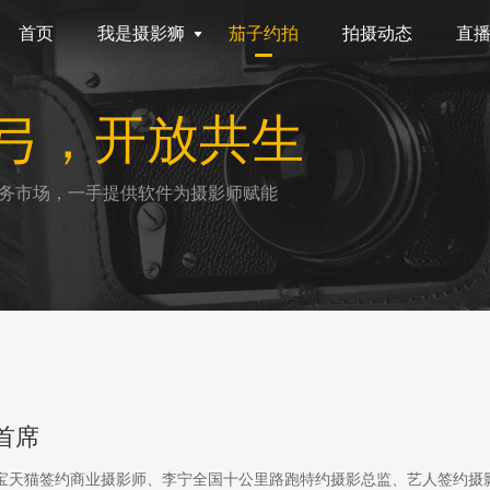
首页
我是摄影狮
茄子约拍
拍摄动态
直
弓，开放共生
务市场，一手提供软件为摄影师赋能
首席
淘宝天猫签约商业摄影师、李宁全国十公里路跑特约摄影总监、艺人签约摄