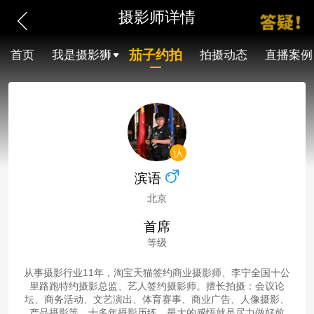
摄影师详情
茄子约拍
首页
我是摄影狮
拍摄动态
直播案例
滨语
北京
首席
等级
从事摄影行业11年，淘宝天猫签约商业摄影师、李宁全国十公
里路跑特约摄影总监、艺人签约摄影师。擅长拍摄：会议论
坛、商务活动、文艺演出、体育赛事、商业广告、人像摄影、
产品摄影等。十多年摄影历练，最大的感悟就是尽力做好前