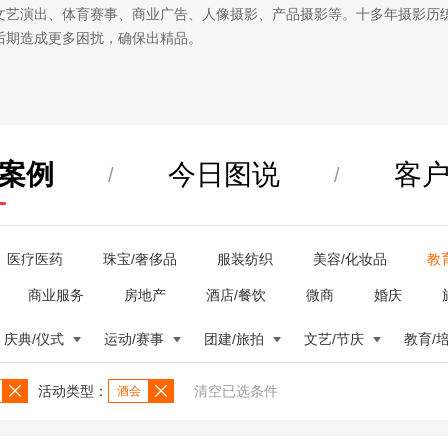
文艺演出、体育赛事、商业广告、人像摄影、产品摄影等。十多年摄影历
后期造成更多困扰，确保出精品。
案例
今日图说
客
/
/
医疗医药
珠宝/奢侈品
服装纺织
美容/化妆品
教
商业服务
房地产
酒店/餐饮
微商
婚庆
庆典/仪式
运动/赛事
团建/旅拍
文艺/节庆
教育/
活动类型：
清空已选条件
酒会