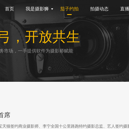
首页
我是摄影狮
茄子约拍
拍摄动态
直
弓，开放共生
务市场，一手提供软件为摄影师赋能
首席
淘宝天猫签约商业摄影师、李宁全国十公里路跑特约摄影总监、艺人签约摄