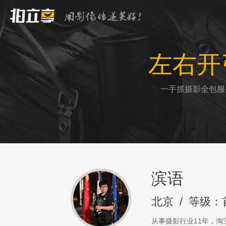
左右开
一手抓摄影全包服
滨语
北京
/
等级：
从事摄影行业11年，