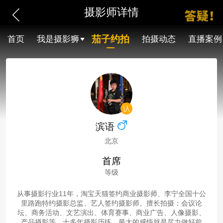
摄影师详情
茄子约拍
首页
我是摄影狮
拍摄动态
直播案例
滨语
北京
首席
等级
从事摄影行业11年，淘宝天猫签约商业摄影师、李宁全国十公
里路跑特约摄影总监、艺人签约摄影师。擅长拍摄：会议论
坛、商务活动、文艺演出、体育赛事、商业广告、人像摄影、
产品摄影等。十多年摄影历练，最大的感悟就是尽力做好前