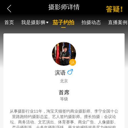
摄影师详情
茄子约拍
首页
我是摄影狮
拍摄动态
直播案例
滨语
北京
首席
等级
从事摄影行业11年，淘宝天猫签约商业摄影师、李宁全国十公
里路跑特约摄影总监、艺人签约摄影师。擅长拍摄：会议论
坛、商务活动、文艺演出、体育赛事、商业广告、人像摄影、
产品摄影等。十多年摄影历练，最大的感悟就是尽力做好前