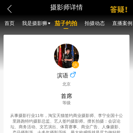
摄影师详情
茄子约拍
首页
我是摄影狮
拍摄动态
直播案例
滨语
北京
首席
等级
从事摄影行业11年，淘宝天猫签约商业摄影师、李宁全国十公
里路跑特约摄影总监、艺人签约摄影师。擅长拍摄：会议论
坛、商务活动、文艺演出、体育赛事、商业广告、人像摄影、
产品摄影等。十多年摄影历练，最大的感悟就是尽力做好前