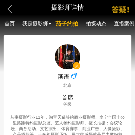
摄影师详情
茄子约拍
首页
我是摄影狮
拍摄动态
直播案例
滨语
北京
首席
等级
从事摄影行业11年，淘宝天猫签约商业摄影师、李宁全国十公
里路跑特约摄影总监、艺人签约摄影师。擅长拍摄：会议论
坛、商务活动、文艺演出、体育赛事、商业广告、人像摄影、
产品摄影等。十多年摄影历练，最大的感悟就是尽力做好前