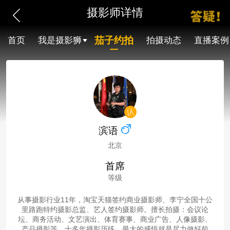
摄影师详情
茄子约拍
首页
我是摄影狮
拍摄动态
直播案例
滨语
北京
首席
等级
从事摄影行业11年，淘宝天猫签约商业摄影师、李宁全国十公
里路跑特约摄影总监、艺人签约摄影师。擅长拍摄：会议论
坛、商务活动、文艺演出、体育赛事、商业广告、人像摄影、
产品摄影等。十多年摄影历练，最大的感悟就是尽力做好前