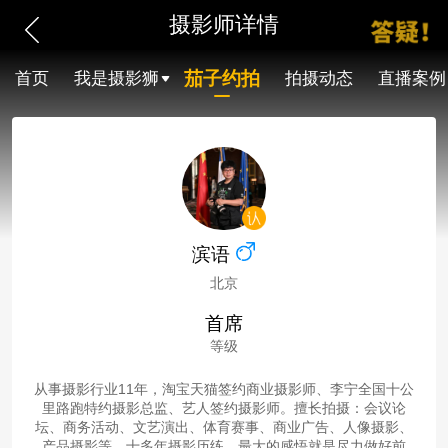
摄影师详情
茄子约拍
首页
我是摄影狮
拍摄动态
直播案例
滨语
北京
首席
等级
从事摄影行业11年，淘宝天猫签约商业摄影师、李宁全国十公
里路跑特约摄影总监、艺人签约摄影师。擅长拍摄：会议论
坛、商务活动、文艺演出、体育赛事、商业广告、人像摄影、
产品摄影等。十多年摄影历练，最大的感悟就是尽力做好前