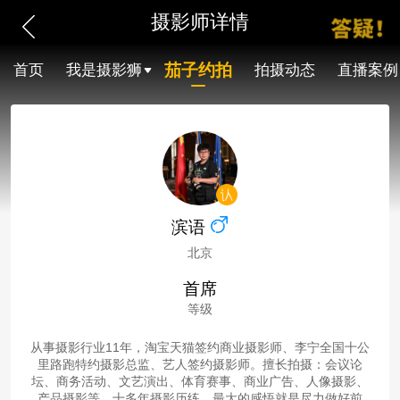
摄影师详情
茄子约拍
首页
我是摄影狮
拍摄动态
直播案例
滨语
北京
首席
等级
从事摄影行业11年，淘宝天猫签约商业摄影师、李宁全国十公
里路跑特约摄影总监、艺人签约摄影师。擅长拍摄：会议论
坛、商务活动、文艺演出、体育赛事、商业广告、人像摄影、
产品摄影等。十多年摄影历练，最大的感悟就是尽力做好前