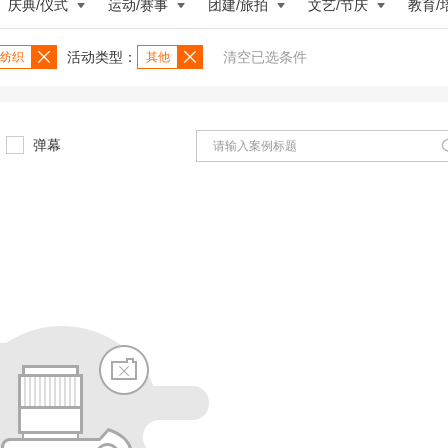
庆典/仪式
运动/赛事
团建/旅拍
文艺/节庆
教育/
活动类型：
清空已选条件
纺织
其他
弹幕