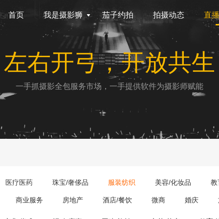
首页
我是摄影狮
茄子约拍
拍摄动态
直
左右开弓，开放共生
一手抓摄影全包服务市场，一手提供软件为摄影师赋能
医疗医药
珠宝/奢侈品
服装纺织
美容/化妆品
教
商业服务
房地产
酒店/餐饮
微商
婚庆