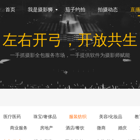
首页
我是摄影狮
茄子约拍
拍摄动态
直
左右开弓，开放共生
一手抓摄影全包服务市场，一手提供软件为摄影师赋能
医疗医药
珠宝/奢侈品
服装纺织
美容/化妆品
教
商业服务
房地产
酒店/餐饮
微商
婚庆