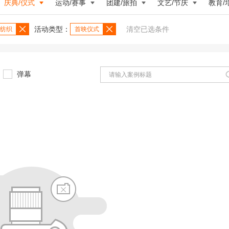
庆典/仪式
运动/赛事
团建/旅拍
文艺/节庆
教育/
活动类型：
清空已选条件
纺织
首映仪式
弹幕