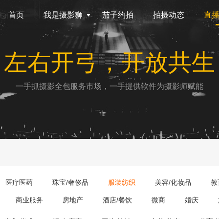
首页
我是摄影狮
茄子约拍
拍摄动态
直
左右开弓，开放共生
一手抓摄影全包服务市场，一手提供软件为摄影师赋能
医疗医药
珠宝/奢侈品
服装纺织
美容/化妆品
教
商业服务
房地产
酒店/餐饮
微商
婚庆