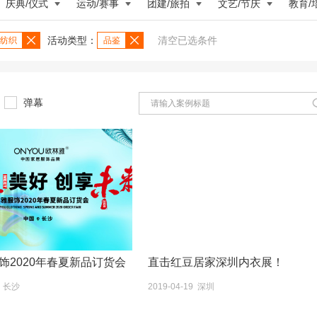
庆典/仪式
运动/赛事
团建/旅拍
文艺/节庆
教育/
活动类型：
清空已选条件
纺织
品鉴
弹幕
饰2020年春夏新品订货会
直击红豆居家深圳内衣展！
1 长沙
2019-04-19 深圳