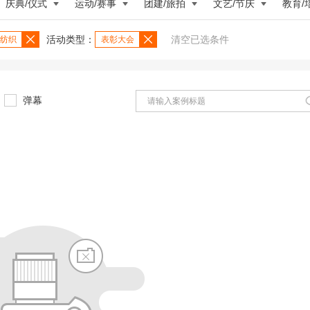
庆典/仪式
运动/赛事
团建/旅拍
文艺/节庆
教育/
活动类型：
清空已选条件
纺织
表彰大会
弹幕