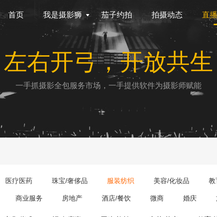
首页
我是摄影狮
茄子约拍
拍摄动态
直
左右开弓，开放共生
一手抓摄影全包服务市场，一手提供软件为摄影师赋能
医疗医药
珠宝/奢侈品
服装纺织
美容/化妆品
教
商业服务
房地产
酒店/餐饮
微商
婚庆