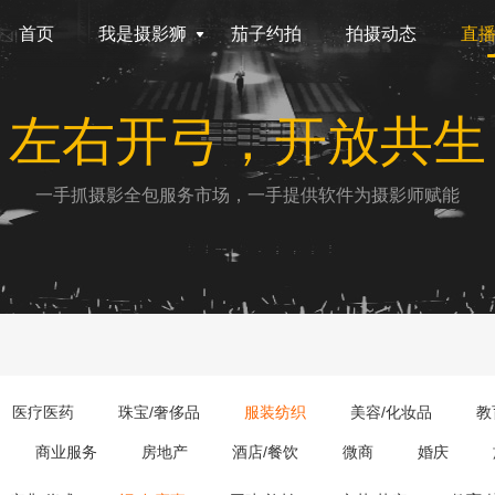
首页
我是摄影狮
茄子约拍
拍摄动态
直
左右开弓，开放共生
一手抓摄影全包服务市场，一手提供软件为摄影师赋能
医疗医药
珠宝/奢侈品
服装纺织
美容/化妆品
教
商业服务
房地产
酒店/餐饮
微商
婚庆