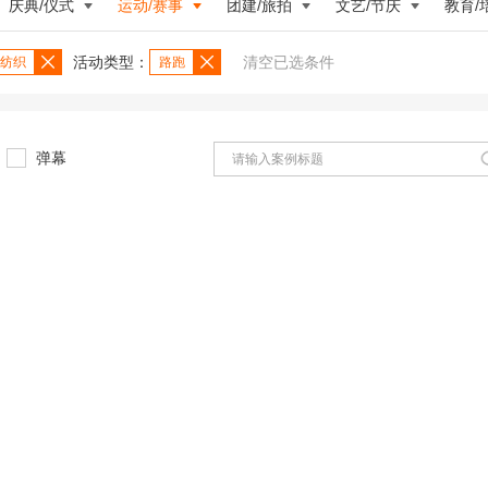
庆典/仪式
运动/赛事
团建/旅拍
文艺/节庆
教育/
活动类型：
清空已选条件
纺织
路跑
弹幕