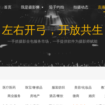
首页
我是摄影狮
茄子约拍
拍摄动态
直
左右开弓，开放共生
一手抓摄影全包服务市场，一手提供软件为摄影师赋能
医疗医药
珠宝/奢侈品
服装纺织
美容/化妆品
教
商业服务
房地产
酒店/餐饮
微商
婚庆