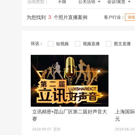
活动类型：
不限
公关活动
会议/展览
3
为您找到
个照片直播案例
客户行业：
游戏
筛选：
短视频
视频直播
图文直播
立讯精密•昆山厂区第二届好声音大
上海国
赛
元
2019-09-07 苏州
2019-06-1