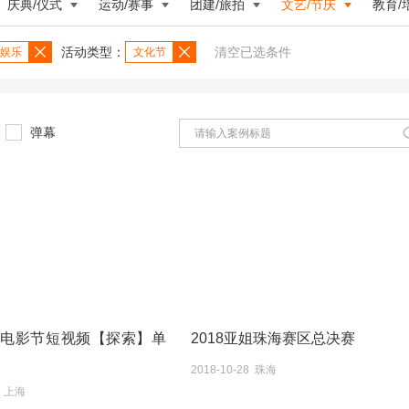
庆典/仪式
运动/赛事
团建/旅拍
文艺/节庆
教育/
活动类型：
清空已选条件
娱乐
文化节
弹幕
际电影节短视频【探索】单
2018亚姐珠海赛区总决赛
2018-10-28 珠海
9 上海