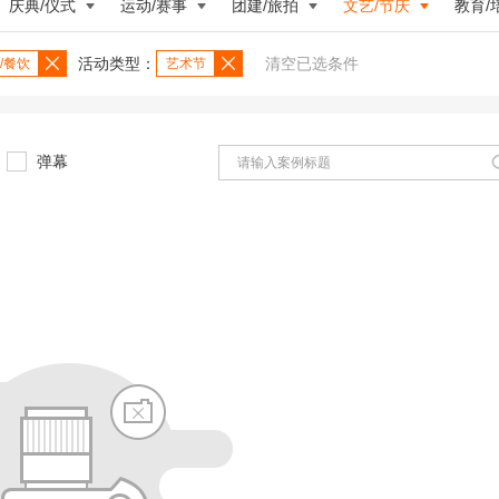
庆典/仪式
运动/赛事
团建/旅拍
文艺/节庆
教育/
活动类型：
清空已选条件
/餐饮
艺术节
弹幕