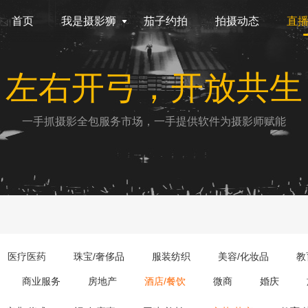
首页
我是摄影狮
茄子约拍
拍摄动态
直
左右开弓，开放共生
一手抓摄影全包服务市场，一手提供软件为摄影师赋能
医疗医药
珠宝/奢侈品
服装纺织
美容/化妆品
教
商业服务
房地产
酒店/餐饮
微商
婚庆