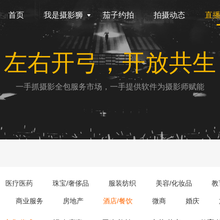
首页
我是摄影狮
茄子约拍
拍摄动态
直
左右开弓，开放共生
一手抓摄影全包服务市场，一手提供软件为摄影师赋能
医疗医药
珠宝/奢侈品
服装纺织
美容/化妆品
教
商业服务
房地产
酒店/餐饮
微商
婚庆