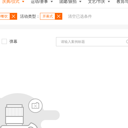
庆典/仪式
运动/赛事
团建/旅拍
文艺/节庆
教育/
活动类型：
清空已选条件
/餐饮
开幕式
弹幕