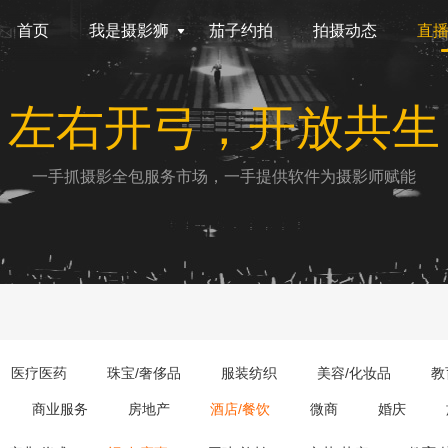
首页
我是摄影狮
茄子约拍
拍摄动态
直
左右开弓，开放共生
一手抓摄影全包服务市场，一手提供软件为摄影师赋能
医疗医药
珠宝/奢侈品
服装纺织
美容/化妆品
教
商业服务
房地产
酒店/餐饮
微商
婚庆