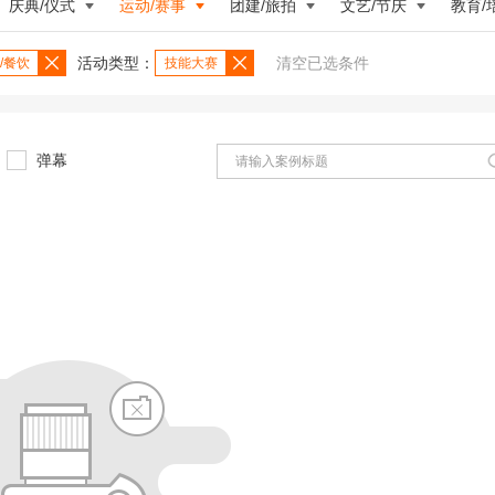
庆典/仪式
运动/赛事
团建/旅拍
文艺/节庆
教育/
活动类型：
清空已选条件
/餐饮
技能大赛
弹幕