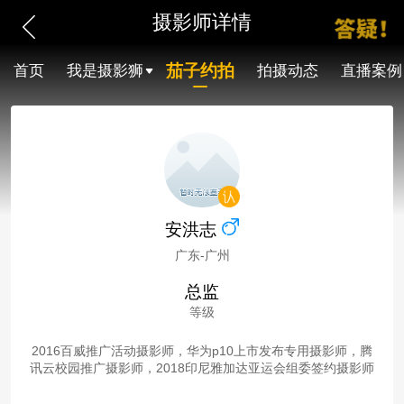
摄影师详情
茄子约拍
首页
我是摄影狮
拍摄动态
直播案例
安洪志
广东-广州
总监
等级
2016百威推广活动摄影师，华为p10上市发布专用摄影师，腾
讯云校园推广摄影师，2018印尼雅加达亚运会组委签约摄影师