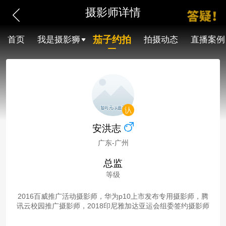
摄影师详情
茄子约拍
首页
我是摄影狮
拍摄动态
直播案例
安洪志
广东-广州
总监
等级
2016百威推广活动摄影师，华为p10上市发布专用摄影师，腾
讯云校园推广摄影师，2018印尼雅加达亚运会组委签约摄影师