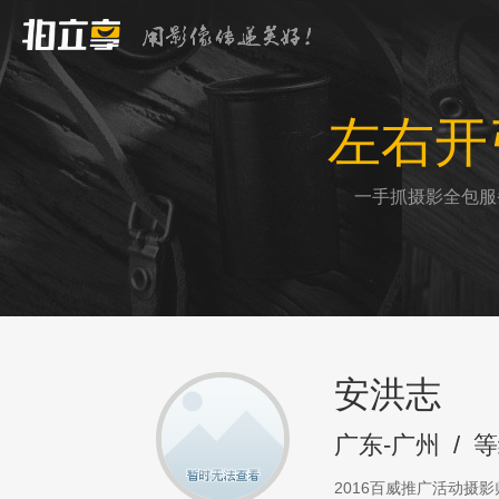
左右开
一手抓摄影全包服
安洪志
广东-广州
/
等
2016百威推广活动摄