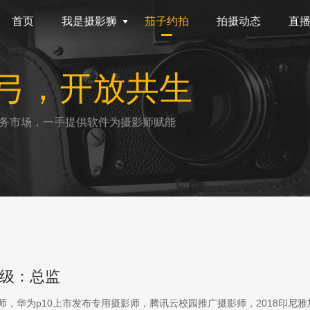
首页
我是摄影狮
茄子约拍
拍摄动态
直
弓，开放共生
务市场，一手提供软件为摄影师赋能
级：总监
影师，华为p10上市发布专用摄影师，腾讯云校园推广摄影师，2018印尼