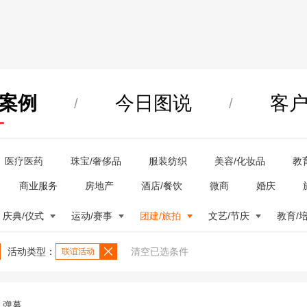
案例
今日图说
客
/
/
医疗医药
珠宝/奢侈品
服装纺织
美容/化妆品
教
商业服务
房地产
酒店/餐饮
微商
婚庆
庆典/仪式
运动/赛事
团建/旅拍
文艺/节庆
教育/
活动类型：
清空已选条件
联谊活动
弹幕