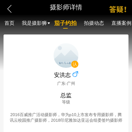
摄影师详情
茄子约拍
首页
我是摄影狮
拍摄动态
直播案例
安洪志
广东-广州
总监
等级
2016百威推广活动摄影师，华为p10上市发布专用摄影师，腾
讯云校园推广摄影师，2018印尼雅加达亚运会组委签约摄影师