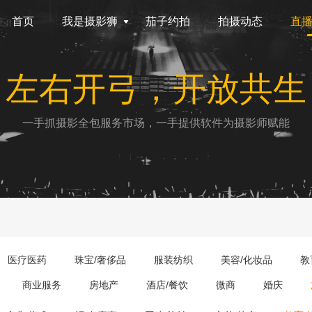
首页
我是摄影狮
茄子约拍
拍摄动态
直
左右开弓，开放共生
一手抓摄影全包服务市场，一手提供软件为摄影师赋能
医疗医药
珠宝/奢侈品
服装纺织
美容/化妆品
教
商业服务
房地产
酒店/餐饮
微商
婚庆