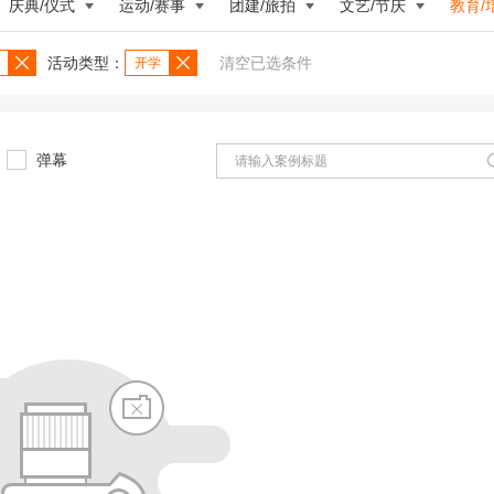
庆典/仪式
运动/赛事
团建/旅拍
文艺/节庆
教育/
活动类型：
清空已选条件
开学
弹幕