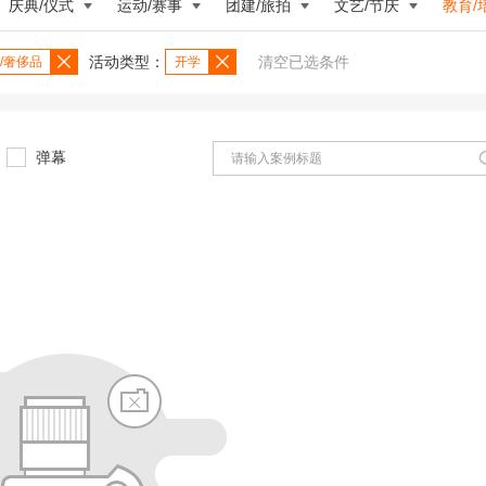
庆典/仪式
运动/赛事
团建/旅拍
文艺/节庆
教育/
活动类型：
清空已选条件
/奢侈品
开学
弹幕