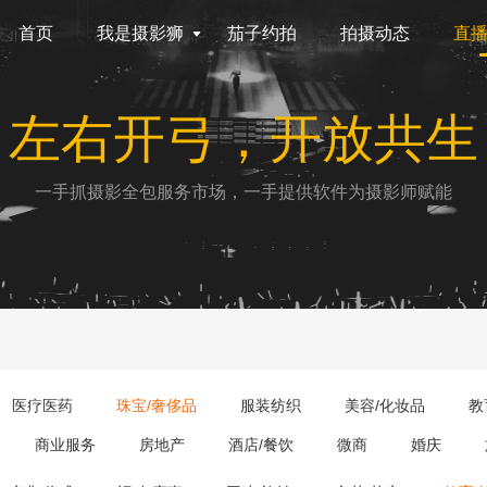
首页
我是摄影狮
茄子约拍
拍摄动态
直
左右开弓，开放共生
一手抓摄影全包服务市场，一手提供软件为摄影师赋能
医疗医药
珠宝/奢侈品
服装纺织
美容/化妆品
教
商业服务
房地产
酒店/餐饮
微商
婚庆