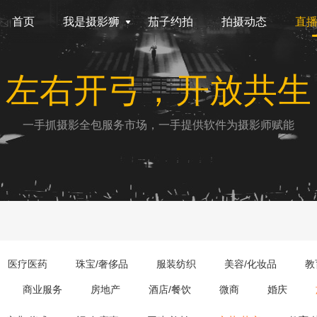
首页
我是摄影狮
茄子约拍
拍摄动态
直
左右开弓，开放共生
一手抓摄影全包服务市场，一手提供软件为摄影师赋能
医疗医药
珠宝/奢侈品
服装纺织
美容/化妆品
教
商业服务
房地产
酒店/餐饮
微商
婚庆