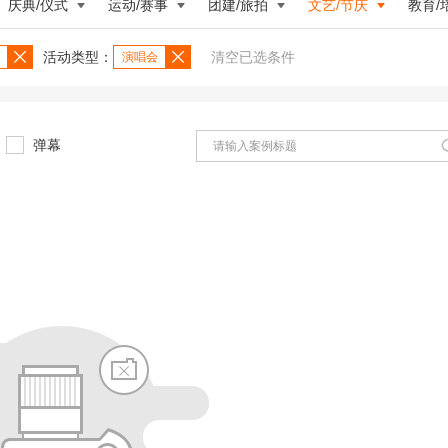
庆典/仪式
运动/赛事
团建/旅拍
文艺/节庆
教育/
活动类型：
清空已选条件
演唱会
弹幕