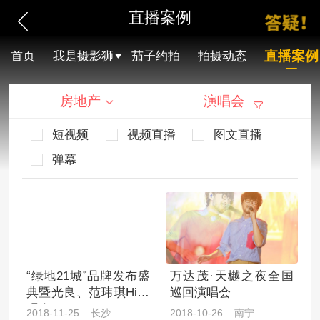
直播案例
直播案例
首页
我是摄影狮
茄子约拍
拍摄动态
房地产
演唱会
短视频
视频直播
图文直播
弹幕
“绿地21城”品牌发布盛
万达茂·天樾之夜全国
典暨光良、范玮琪High
巡回演唱会
唱会
2018-11-25 长沙
2018-10-26 南宁