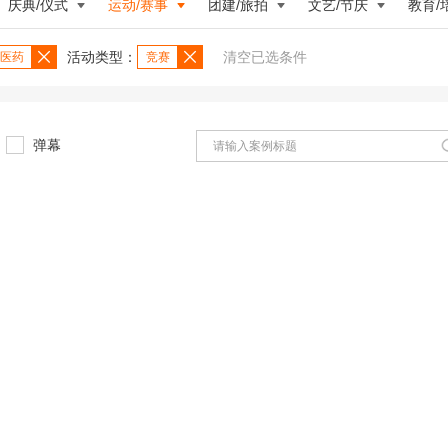
庆典/仪式
运动/赛事
团建/旅拍
文艺/节庆
教育/
活动类型：
清空已选条件
医药
竞赛
弹幕