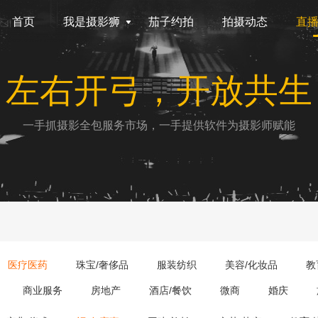
首页
我是摄影狮
茄子约拍
拍摄动态
直
左右开弓，开放共生
一手抓摄影全包服务市场，一手提供软件为摄影师赋能
医疗医药
珠宝/奢侈品
服装纺织
美容/化妆品
教
商业服务
房地产
酒店/餐饮
微商
婚庆