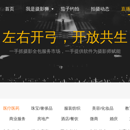
首页
我是摄影狮
茄子约拍
拍摄动态
直
左右开弓，开放共生
一手抓摄影全包服务市场，一手提供软件为摄影师赋能
医疗医药
珠宝/奢侈品
服装纺织
美容/化妆品
教
商业服务
房地产
酒店/餐饮
微商
婚庆