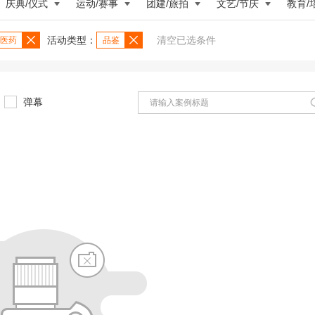
庆典/仪式
运动/赛事
团建/旅拍
文艺/节庆
教育/
活动类型：
清空已选条件
医药
品鉴
弹幕