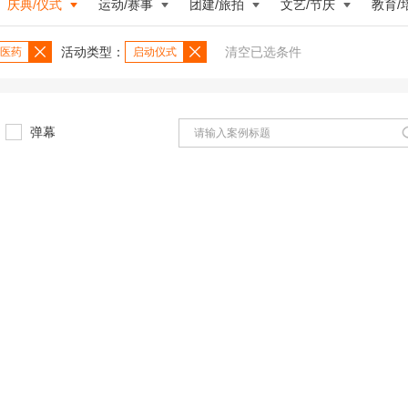
庆典/仪式
运动/赛事
团建/旅拍
文艺/节庆
教育/
活动类型：
清空已选条件
医药
启动仪式
弹幕