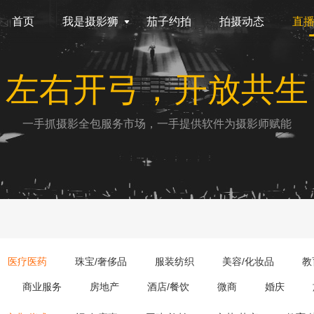
首页
我是摄影狮
茄子约拍
拍摄动态
直
左右开弓，开放共生
一手抓摄影全包服务市场，一手提供软件为摄影师赋能
医疗医药
珠宝/奢侈品
服装纺织
美容/化妆品
教
商业服务
房地产
酒店/餐饮
微商
婚庆