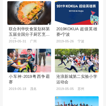
联合利华饮食策划杯第
2019KOKUA 超级英雄
五届全国分子厨艺烹饪
赛•宁波
大赛
2019-05-31 广州
2019-05-26 宁波
小车神-2019粤西争霸
沧浪新城第二实验小学
赛
运动会
2019-05-18 茂名
2019-05-05 苏州