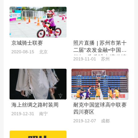
京城骑士联赛
照片直播 | 苏州市第十
二届“农发金融•中国银
2020-08-15 北京
行杯”乒乓球友谊邀请
2019-11-01 苏州
赛
海上丝绸之路时装周
耐克中国篮球高中联赛
四川赛区
2019-12-31 南宁
2019-12-07 成都