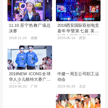
11.10 苏宁热舞广场总
2019西安国际双创电竞
决赛
嘉年华暨第七届 英雄
联盟全国高校联赛总决
2018-11-10 成都
2019-06-14 西安
赛
2019NEW ICONS全球
中建一局五公司职工运
华人少儿模特大赛广州
动会
总决赛
2019-06-22 广州
2019-06-29 北京