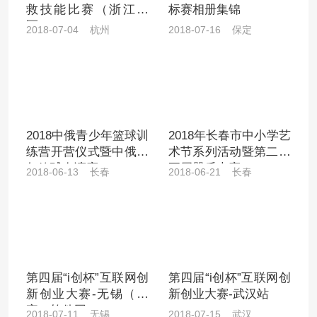
救技能比赛（浙江赛
标赛相册集锦
区）
2018-07-04 杭州
2018-07-16 保定
2018中俄青少年篮球训
2018年长春市中小学艺
练营开营仪式暨中俄少
术节系列活动暨第二十
年篮球友谊赛
五届器乐大赛
2018-06-13 长春
2018-06-21 长春
第四届“i创杯”互联网创
第四届“i创杯”互联网创
新创业大赛-无锡（国
新创业大赛-武汉站
家）软件园
2018-07-11 无锡
2018-07-15 武汉