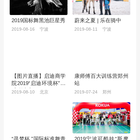
2019国标舞黑池巨星秀
蔚来之夏 | 乐在骑中
2019-08-16 宁波
2019-08-11 宁波
【图片直播】启迪商学
康师傅百大训练营郑州
院2019“启迪环境杯”篮
站
球联谊赛
2019-08-10 北京
2019-07-24 郑州
“寻梦杯 ”国际标准舞青
2019宁波可酷娃“斯摩