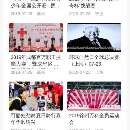
少年全国公开赛--照片
奇杯”挑战赛
直播
2019-07-28 苏州
2019-07-28 宁波
2019年成都百万职工技
环球自然日全球总决赛
能大赛，暨成华区第2
（上海）07-23
届生活服务业职业技能
2019-07-25 成都
2019-07-23 上海
大赛 成华区红十字应
急救护技能大赛
可酷娃劲爽夏日骑行嘉
2019徐州万科全员运动
年华IN绍兴
会