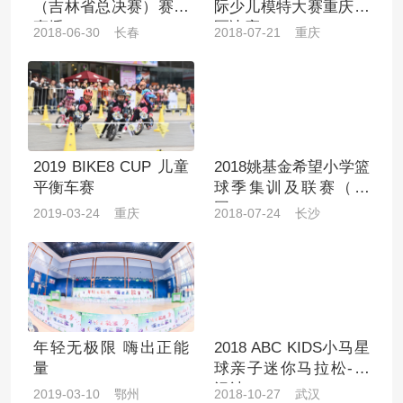
（吉林省总决赛）赛事
际少儿模特大赛重庆赛
直播
区决赛
2018-06-30 长春
2018-07-21 重庆
2019 BIKE8 CUP 儿童
2018姚基金希望小学篮
平衡车赛
球季集训及联赛（全
国）
2019-03-24 重庆
2018-07-24 长沙
年轻无极限 嗨出正能
2018 ABC KIDS小马星
量
球亲子迷你马拉松-武
汉站
2019-03-10 鄂州
2018-10-27 武汉