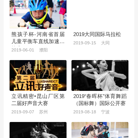
熊孩子杯-河南省首届
2019大同国际马拉松
儿童平衡车直线加速对
2019-09-15 大同
抗赛
2019-06-01 濮阳
立讯精密•昆山厂区第
2019“春晖杯”体育舞蹈
二届好声音大赛
（国标舞）国际公开赛
2019-09-07 苏州
2019-08-18 宁波