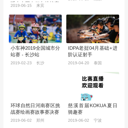
瑶山全国自行车挑战赛
2019-06-15 来宾
小车神2019全国城市分
IDPA老挝04月基础+进
站赛 - 长沙站
阶认证射手
2019-02-23 长沙
2019-04-20 泰国
环球自然日河南赛区挑
慈溪首届KOKUA夏日
战赛绘画赛故事赛决赛
骑趣赛
2019-06-02 郑州
2019-06-02 宁波