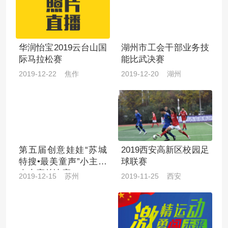
华润怡宝2019云台山国
湖州市工会干部业务技
际马拉松赛
能比武决赛
2019-12-22 焦作
2019-12-20 湖州
第五届创意娃娃“苏城
2019西安高新区校园足
特搜•最美童声”小主持
球联赛
人大赛总决赛
2019-12-15 苏州
2019-11-25 西安