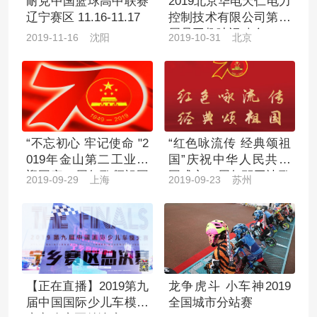
耐克中国篮球高中联赛
2019北京华电天仁电力
辽宁赛区 11.16-11.17
控制技术有限公司第三
届员工趣味运动会
2019-11-16 沈阳
2019-10-31 北京
“不忘初心 牢记使命 "2
“红色咏流传 经典颂祖
019年金山第二工业区
国”庆祝中华人民共和
迎国庆70周年歌颂祖国
国成立70周年职工诗歌
2019-09-29 上海
2019-09-23 苏州
文艺汇演
朗诵会
【正在直播】2019第九
龙争虎斗 小车神2019
届中国国际少儿车模大
全国城市分站赛