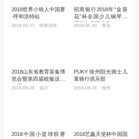
2018世界小铁人中国赛
招商银行2018年“金葵
·呼和浩特站
花”杯全国少儿钢琴大
赛青岛赛区决赛
2018-05-27 呼和浩特
2018-05-20 青岛
2018山东省教育装备博
PUKY 徐州阳光骑士儿
览会暨第四届校服设计
童骑行俱乐部
大赛
2018-09-28 临沂
2018-09-16 徐州
2018中国小篮球联赛
2018艺鑫天使杯中国国