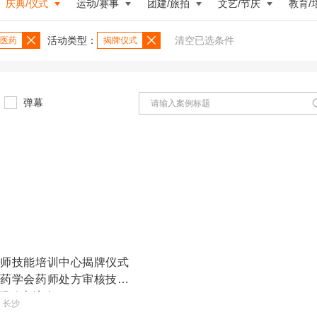
庆典/仪式
运动/赛事
团建/旅拍
文艺/节庆
教育/
活动类型：
清空已选条件
医药
揭牌仪式
弹幕
药师技能培训中心揭牌仪式
省药学会药师处方审核技能
经验交流会
7 长沙