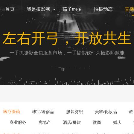
首页
我是摄影狮
茄子约拍
拍摄动态
直
左右开弓，开放共生
一手抓摄影全包服务市场，一手提供软件为摄影师赋能
医疗医药
珠宝/奢侈品
服装纺织
美容/化妆品
教
商业服务
房地产
酒店/餐饮
微商
婚庆