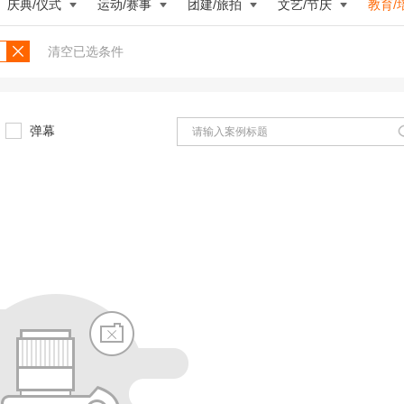
庆典/仪式
运动/赛事
团建/旅拍
文艺/节庆
教育/
清空已选条件
弹幕