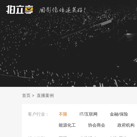
首页
>
直播案例
客户行业：
不限
IT/互联网
金融/保险
能源化工
协会商会
政府机构