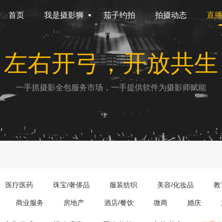
首页
我是摄影狮
茄子约拍
拍摄动态
直
左右开弓，开放共生
一手抓摄影全包服务市场，一手提供软件为摄影师赋能
医疗医药
珠宝/奢侈品
服装纺织
美容/化妆品
教
商业服务
房地产
酒店/餐饮
微商
婚庆