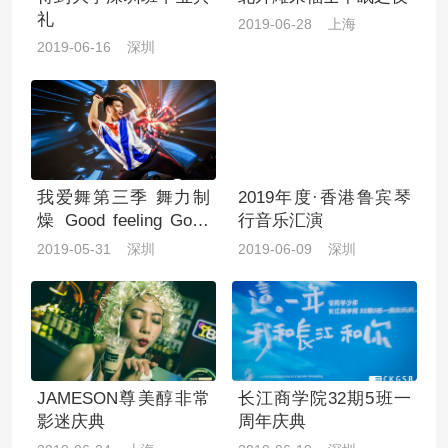
礼
2019-06-28 上海
2019-06-16 深圳
我爱舞第三季 舞力制
2019年度·香港鲁宾琴
燥 Good feeling Good
行音乐汇演
Dancing
2019-05-31 深圳
2019-06-09 深圳
JAMESON尊美醇非常
长江商学院32期5班一
影迷庆典
周年庆典