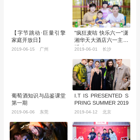
【字节跳动·巨量引擎
"疯狂麦咭 快乐六一"潇
家庭开放日】
湘华天大酒店六一主题
活动！
2019-06-15 广州
2019-06-01 长沙
葡萄酒知识与品鉴课堂
I.T IS PRESENTED S
第一期
PRING SUMMER 2019
2019-06-06 东莞
2019-04-12 北京