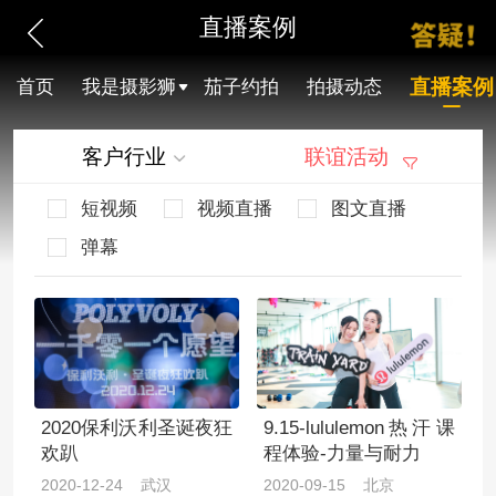
直播案例
直播案例
首页
我是摄影狮
茄子约拍
拍摄动态
客户行业
联谊活动
短视频
视频直播
图文直播
弹幕
2020保利沃利圣诞夜狂
9.15-lululemon热汗课
欢趴
程体验-力量与耐力
2020-12-24 武汉
2020-09-15 北京