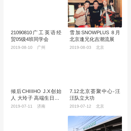
21090810广工英语经
雪加SNOWPLUS 8月
贸05级4班同学会
北京逢兄化吉潮流展
2019-08-10 广州
2019-08-03 北京
倾后CHIIIHO J.X创始
7.12北京荟聚中心-汪
人 大玲子 高端生日par
汪队立大功
ty
2019-07-11 济南
2019-07-12 北京