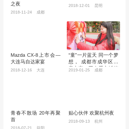
之夜
2018-12-01 昆明
2018-11-24 成都
Mazda CX-8上市会—
“童”一片蓝天 同一个梦
大连马自达家宴
想， 成都市成华区儿
童之家、工会爱心托管
2018-12-16 大连
2019-01-25 成都
班 2019年新春联谊会
青春不散场 20年再聚
贴心伙伴 欢聚杭州夜
首
2018-09-13 杭州
2018-07-21 益阳