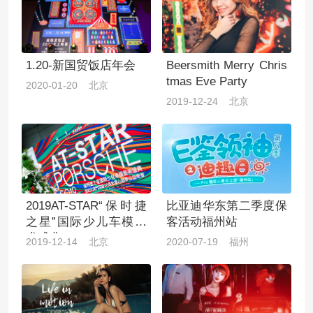
1.20-新国贸饭店年会
Beersmith Merry Chris
tmas Eve Party
2020-01-20 北京
2019-12-24 北京
2019AT-STAR“保时捷
比亚迪华东第二季度保
之星”国际少儿车模艺
客活动福州站
术盛典
2019-12-14 北京
2020-07-19 福州