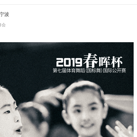
 宁波
 舞会