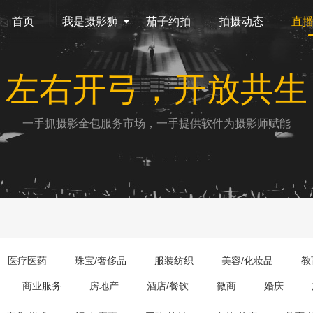
首页
我是摄影狮
茄子约拍
拍摄动态
直
左右开弓，开放共生
一手抓摄影全包服务市场，一手提供软件为摄影师赋能
医疗医药
珠宝/奢侈品
服装纺织
美容/化妆品
教
商业服务
房地产
酒店/餐饮
微商
婚庆