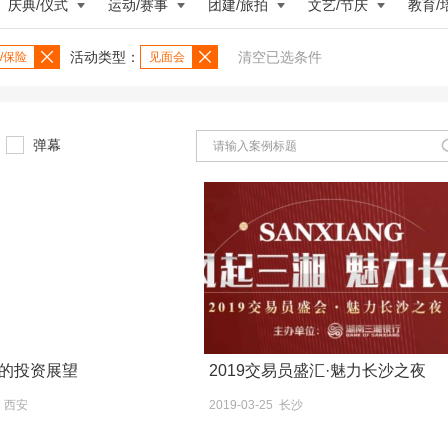
庆典/仪式
运动/赛事
团建/旅拍
文艺/节庆
教育/
活动类型：
清空已选条件
/保险
见面会
弹幕
的投资展望
2019交易员盛汇·魅力长沙之夜
1 西安
2019-03-25 长沙