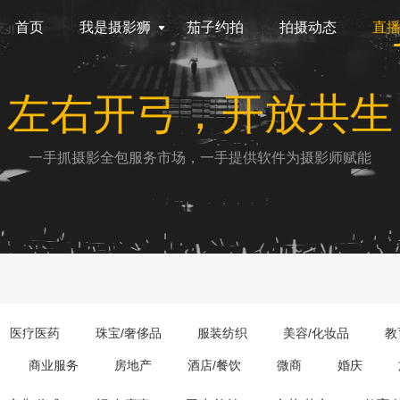
首页
我是摄影狮
茄子约拍
拍摄动态
直
左右开弓，开放共生
一手抓摄影全包服务市场，一手提供软件为摄影师赋能
医疗医药
珠宝/奢侈品
服装纺织
美容/化妆品
教
商业服务
房地产
酒店/餐饮
微商
婚庆