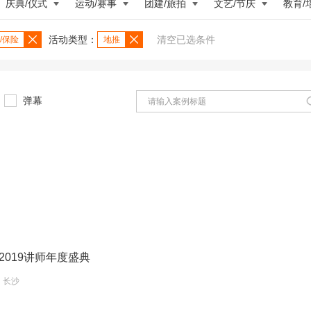
庆典/仪式
运动/赛事
团建/旅拍
文艺/节庆
教育/
活动类型：
清空已选条件
/保险
地推
弹幕
2019讲师年度盛典
0 长沙