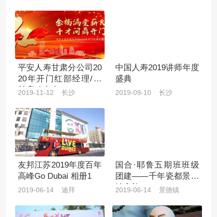
赛
平安人寿甘肃分公司20
中国人寿2019讲师年度
20年开门红部经理/课
盛典
长启动大会
2019-11-12 长沙
2019-09-10 长沙
友邦江苏2019年度百年
国合·耶鲁五期班班级
高峰Go Dubai 相册1
团建——千年瓷都景德
镇之旅
2019-06-14 迪拜
2019-06-14 景德镇