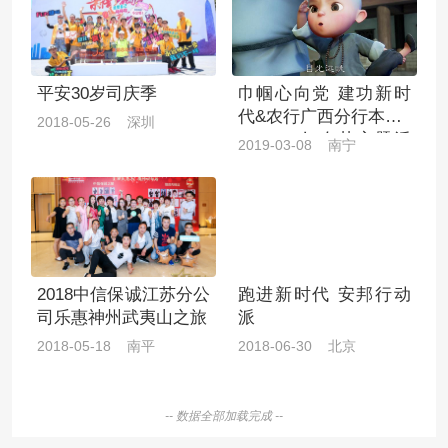
平安30岁司庆季
巾帼心向党 建功新时
代&农行广西分行本部2
2018-05-26 深圳
019“3.8”妇女节主题活
2019-03-08 南宁
动
2018中信保诚江苏分公
跑进新时代 安邦行动
司乐惠神州武夷山之旅
派
2018-05-18 南平
2018-06-30 北京
-- 数据全部加载完成 --