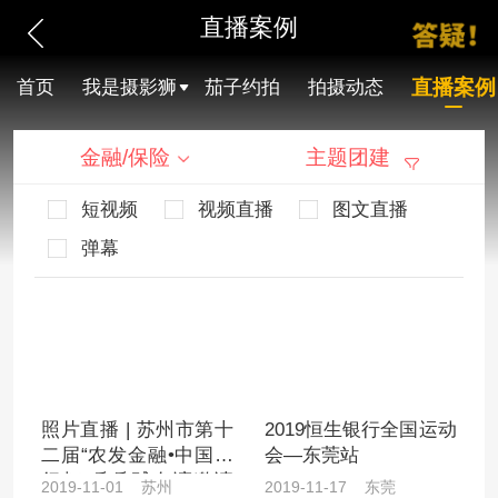
直播案例
直播案例
首页
我是摄影狮
茄子约拍
拍摄动态
金融/保险
主题团建
短视频
视频直播
图文直播
弹幕
照片直播 | 苏州市第十
2019恒生银行全国运动
二届“农发金融•中国银
会—东莞站
行杯”乒乓球友谊邀请
2019-11-01 苏州
2019-11-17 东莞