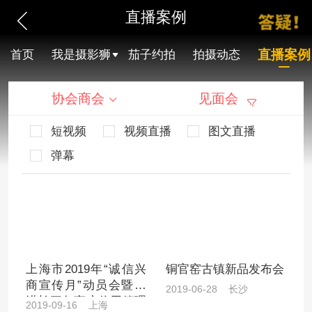
直播案例
直播案例
首页
我是摄影狮
茄子约拍
拍摄动态
协会商会
见面会
短视频
视频直播
图文直播
弹幕
上海市2019年“诚信兴
铜官窑古镇新品发布会
商宣传月”动员会暨推
2019-06-28 长沙
进长三角商户信用管理
2019-09-16 上海