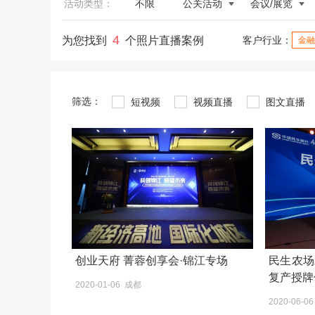
活动类型：
不限
公关活动
会议/展览
4
为您找到
个照片直播案例
客户行业：
金融
筛选：
短视频
视频直播
图文直播
创业天府 菁蓉创享会·锦江专场
民生农场
复产授牌
2020-01-06 成都
2020-06-0