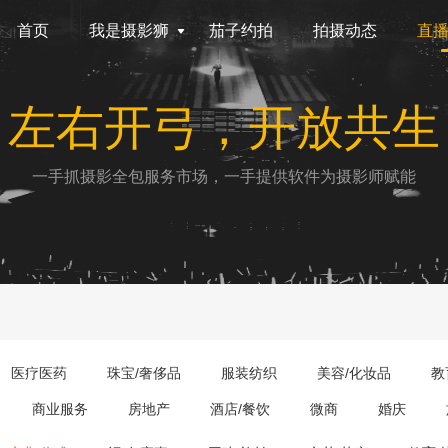
首页
我是摄影狮
茄子约拍
拍摄动态
直
左右开弓，开放共生
一手抓摄影全包服务市场，一手提供软件为摄影师赋能
医疗医药
珠宝/奢侈品
服装纺织
美容/化妆品
教
商业服务
房地产
酒店/餐饮
微商
婚庆