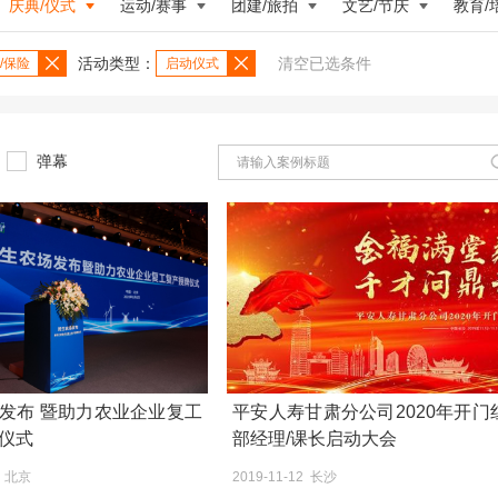
庆典/仪式
运动/赛事
团建/旅拍
文艺/节庆
教育/
活动类型：
清空已选条件
/保险
启动仪式
弹幕
发布 暨助力农业企业复工
平安人寿甘肃分公司2020年开门
仪式
部经理/课长启动大会
6 北京
2019-11-12 长沙