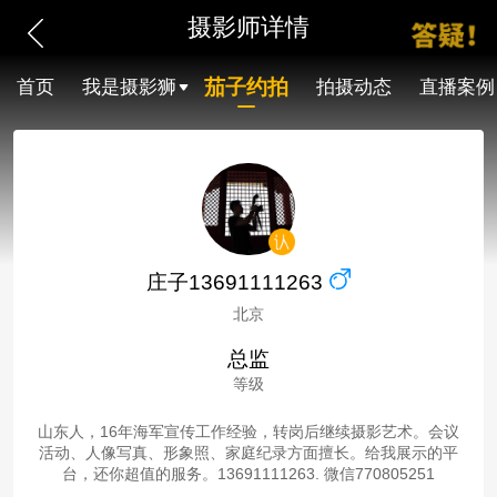
摄影师详情
茄子约拍
首页
我是摄影狮
拍摄动态
直播案例
庄子13691111263
北京
总监
等级
山东人，16年海军宣传工作经验，转岗后继续摄影艺术。会议
活动、人像写真、形象照、家庭纪录方面擅长。给我展示的平
台，还你超值的服务。13691111263. 微信770805251