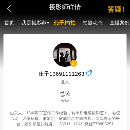
摄影师详情
茄子约拍
首页
我是摄影狮
拍摄动态
直播案例
庄子13691111263
北京
总监
等级
山东人，16年海军宣传工作经验，转岗后继续摄影艺术。会议
活动、人像写真、形象照、家庭纪录方面擅长。给我展示的平
台，还你超值的服务。13691111263. 微信770805251