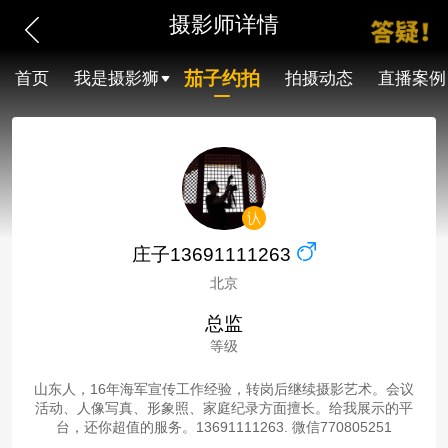
摄影师详情
茄子约拍
首页
我是摄影狮
拍摄动态
直播案例
庄子13691111263
北京
总监
等级
山东人，16年海军宣传工作经验，转岗后继续摄影艺术。会议
活动、人像写真、形象照、家庭纪录方面擅长。给我展示的平
台，还你超值的服务。13691111263. 微信770805251