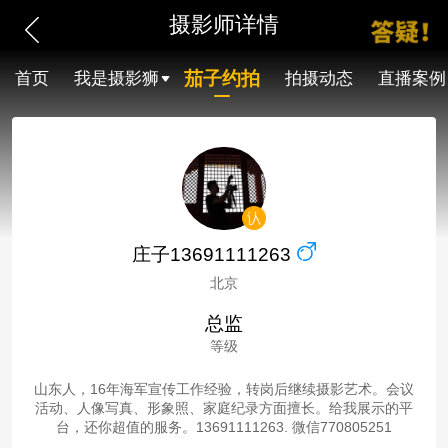
摄影师详情
茄子约拍
首页
我是摄影狮
拍摄动态
直播案例
庄子13691111263
北京
总监
等级
山东人，16年海军宣传工作经验，转岗后继续摄影艺术。会议
活动、人像写真、形象照、家庭纪录方面擅长。给我展示的平
台，还你超值的服务。13691111263. 微信770805251