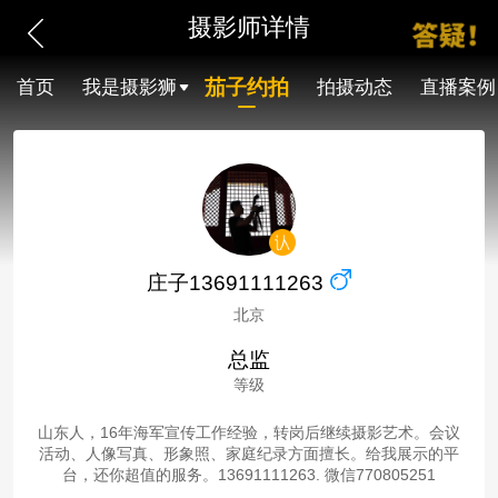
摄影师详情
茄子约拍
首页
我是摄影狮
拍摄动态
直播案例
庄子13691111263
北京
总监
等级
山东人，16年海军宣传工作经验，转岗后继续摄影艺术。会议
活动、人像写真、形象照、家庭纪录方面擅长。给我展示的平
台，还你超值的服务。13691111263. 微信770805251